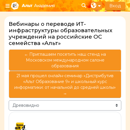
Перейти к основному содержанию
Вход
Изменить данные п
Боковая панель
Вебинары о переводе ИТ-
инфраструктуры образовательных
учреждений на российские ОС
семейства «Альт»
← Приглашаем посетить наш стенд на
Московском международном салоне
образования
21 мая прошел онлайн-семинар «Дистрибутив
«Альт Образование 9» и школьный курс
информатики: от начальной до средней школы»
→
Режим отображения