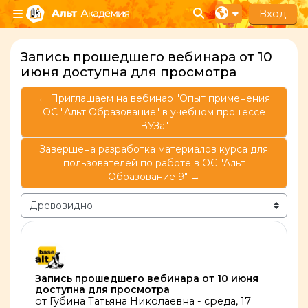
Перейти к основному содержанию
Вход
Изменить данные п
Боковая панель
Запись прошедшего вебинара от 10
июня доступна для просмотра
← Приглашаем на вебинар "Опыт применения
ОС "Альт Образование" в учебном процессе
ВУЗа"
Завершена разработка материалов курса для
пользователей по работе в ОС "Альт
Образование 9" →
Режим отображения
Количество ответов: 0
Запись прошедшего вебинара от 10 июня
доступна для просмотра
от
Губина Татьяна Николаевна
-
среда, 17