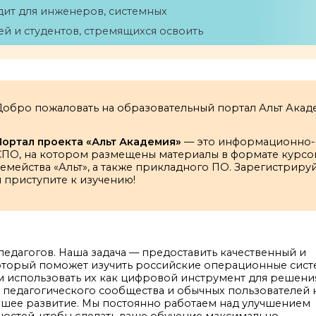
дит для инженеров, системных
й и студентов, стремящихся освоить
ологии виртуализации.
Добро пожаловать на образовательный портал Альт Акад
Портал проекта «Альт Академия»
— это информационно-о
СПО, на котором размещены материалы в формате курсов
емейства «Альт», а также прикладного ПО. Зарегистрир
 приступите к изучению!
едагогов. Наша задача — предоставить качественный и
который поможет изучить российские операционные сис
ам использовать их как цифровой инструмент для решени
 педагогического сообщества и обычных пользователей 
ейшее развитие. Мы постоянно работаем над улучшением