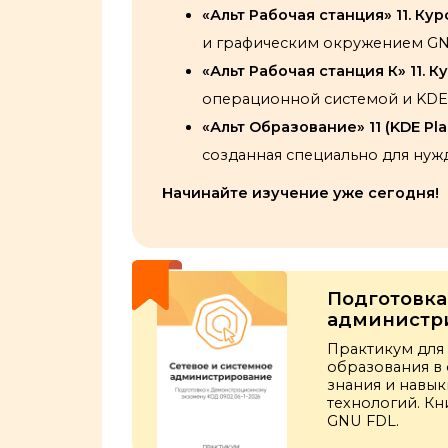
«Альт Рабочая станция» 11. Ку
и графическим окружением G
«Альт Рабочая станция К» 11. 
операционной системой и KDE 
«Альт Образование» 11 (KDE Pl
созданная специально для нуж
Начинайте изучение уже сегодня!
Подготовка
администри
Практикум для
образования в
знания и навык
технологий. К
GNU FDL.