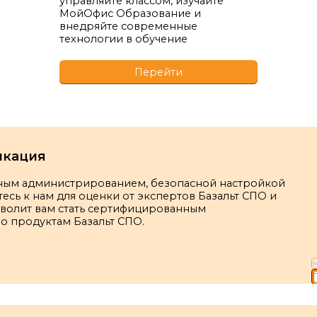
управляйте классом, изучайте
МойОфис Образование и
внедряйте современные
технологии в обучение
Перейти
икация
мным администрированием, безопасной настройкой
тесь к нам для оценки от экспертов Базальт СПО и
зволит вам стать сертифицированным
о продуктам Базальт СПО.