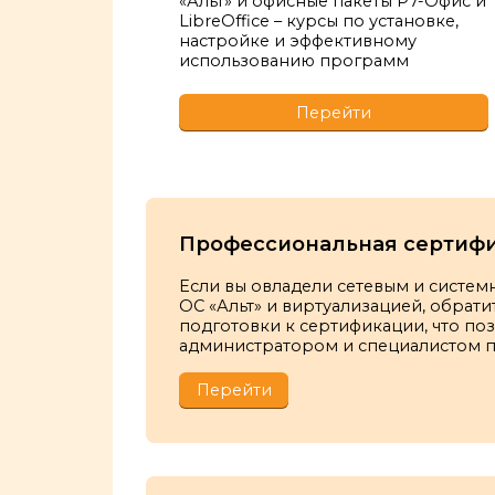
«Альт» и офисные пакеты Р7-Офис и
LibreOffice – курсы по установке,
настройке и эффективному
использованию программ
Перейти
Профессиональная сертиф
Если вы овладели сетевым и систе
ОС «Альт» и виртуализацией, обрати
подготовки к сертификации, что по
администратором и специалистом п
Перейти