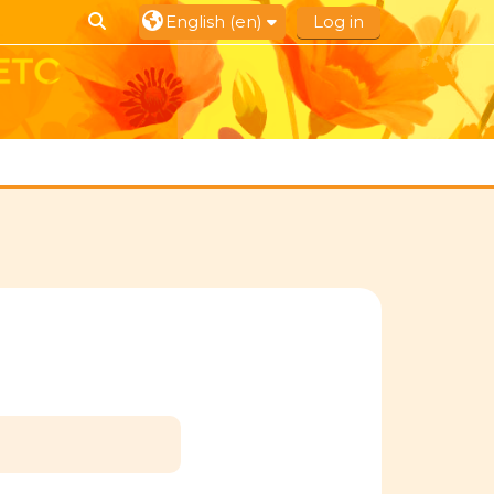
Toggle search input
English ‎(en)‎
Log in