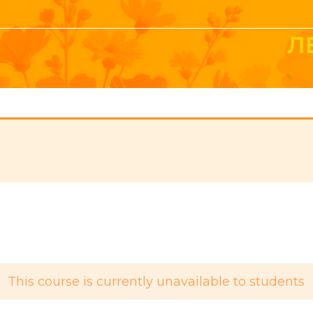
This course is currently unavailable to students