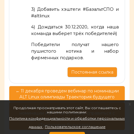
3) Добавить хэштеги #БазальтСПО и
#altlinux
4) Дождаться 30.12.2020, когда наша
команда выберет трёх победителей)
Победители получат нашего
пушистого котика и набор
фирменных подарков.
Постоянная ссылка
← 11 декабря проведем вебинар по номинации
ALT Linux олимпиады Траектория будущего
x
Материалы, которые помогут участникам
Продолжая просматривать этот сайт, Вы соглашаетесь с
нашими политиками:
номинации ALT Linux успешно справиться с
Политика конфиденциальности и обработки персональных
заданиями первого этапа олимпиады
«Траектория будущего» →
данных
Пользовательское соглашение