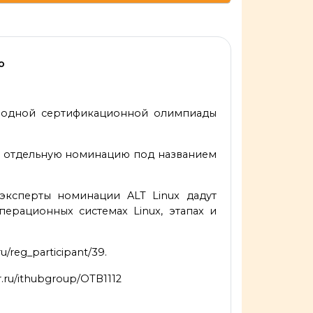
о
ародной сертификационной олимпиады
ды отдельную номинацию под названием
эксперты номинации ALT Linux дадут
рационных системах Linux, этапах и
/reg_participant/39.
.ru/ithubgroup/OTB1112