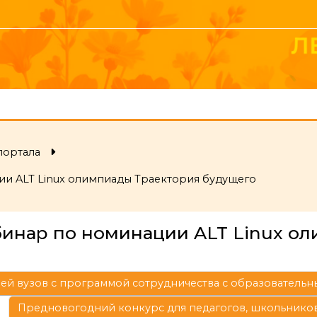
портала
ии ALT Linux олимпиады Траектория будущего
бинар по номинации ALT Linux о
лей вузов с программой сотрудничества с образователь
Предновогодний конкурс для педагогов, школьников 