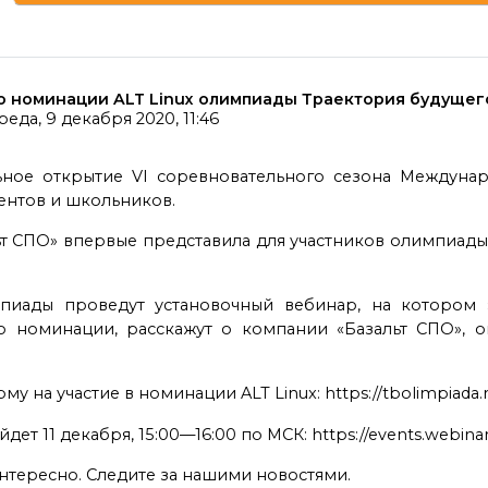
по номинации ALT Linux олимпиады Траектория будущег
реда, 9 декабря 2020, 11:46
льное открытие VI соревновательного сезона Междун
ентов и школьников.
ьт СПО» впервые представила для участников олимпиа
мпиады проведут установочный вебинар, на котором 
оминации, расскажут о компании «Базальт СПО», опе
на участие в номинации ALT Linux: https://tbolimpiada.ru
ет 11 декабря, 15:00—16:00 по МСК: https://events.webinar
интересно. Следите за нашими новостями.