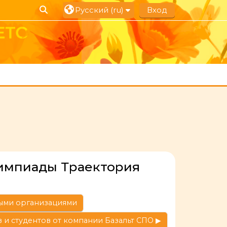
Изменить данные поисковой строки
Русский ‎(ru)‎
Вход
лимпиады Траектория
ными организациями
и студентов от компании Базальт СПО ▶︎