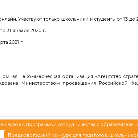
 онлайн. Участвуют только школьники и студенты от 13 до
по 31 января 2020 г.
та 2021 г.
омная некоммерческая организация «Агентство страт
ндована Министерством просвещения Российской Фе
лей вузов с программой сотрудничества с образователь
Предновогодний конкурс для педагогов, школьников 