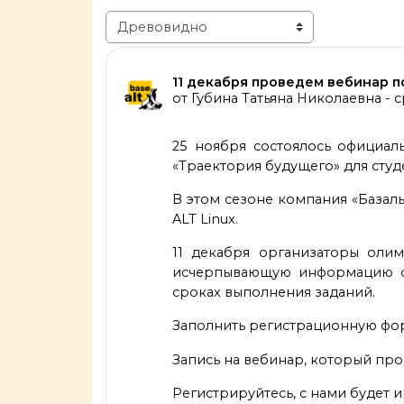
Режим отображения
Количество ответов: 0
11 декабря проведем вебинар 
от
Губина Татьяна Николаевна
-
с
25 ноября состоялось официа
«Траектория будущего» для студ
В этом сезоне компания «Базал
ALT Linux.
11 декабря организаторы оли
исчерпывающую информацию о н
сроках выполнения заданий.
Заполнить регистрационную форму 
Запись на вебинар, который пройд
Регистрируйтесь, с нами будет 