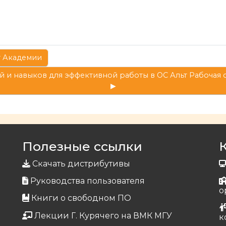
ьт Академии
и навыков для эффективной работы в ОС Альт Рабочая с
▶︎
Полезные ссылки
Скачать дистрибутивы
Руководства пользователя
о
Книги о свободном ПО
Лекции Г. Курячего на ВМК МГУ
к