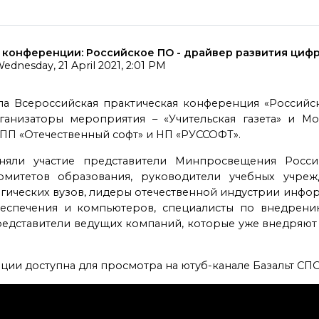
ь конференции: Российское ПО - драйвер развития циф
ednesday, 21 April 2021, 2:01 PM
ла Всероссийская практическая конференция «Россий
ганизаторы мероприятия – «Учительская газета» и М
ПП «Отечественный софт» и НП «РУССОФТ».
ли участие представители Минпросвещения России
комитетов образования, руководители учебных учреж
огических вузов, лидеры отечественной индустрии инфо
еспечения и компьютеров, специалисты по внедрени
редставители ведущих компаний, которые уже внедряют
ции доступна для просмотра на ютуб-канале Базальт СП