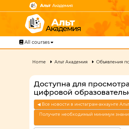
Skip to main content
All courses
Home
Альт Академия
Объявления п
Доступна для просмотра
цифровой образователь
◀︎ Все новости в инстаграм-аккаунте Ал
Получите необходимый минимум знаний 