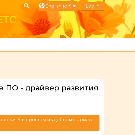
Toggle search input
English ‎(en)‎
Log in
е ПО - драйвер развития
танция 9 в простом и удобном формате!