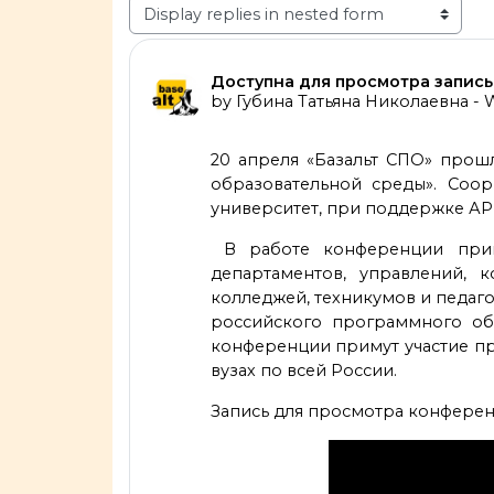
Display mode
Number of replies: 0
Доступна для просмотра запис
by
Губина Татьяна Николаевна
-
W
20 апреля «Базальт СПО» прош
образовательной среды». Соор
университет, при поддержке АР
В работе конференции приня
департаментов, управлений, 
колледжей, техникумов и педаг
российского программного об
конференции примут участие п
вузах по всей России.
Запись для просмотра конферен