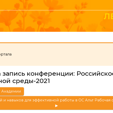
ортала
 запись конференции: Российско
ной среды-2021
ьт Академии
и навыков для эффективной работы в ОС Альт Рабочая с
▶︎