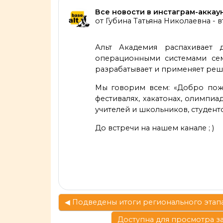
Количество ответов: 0
Все новости в инстаграм-аккау
от
Губина Татьяна Николаевна
-
в
Альт Академия распахивает д
операционными системами семе
разрабатывает и применяет реш
Мы говорим всем: «Добро пожа
фестивалях, хакатонах, олимпиа
учителей и школьников, студент
До встречи на нашем
канале
; )
◀︎ Подведены итоги регионального этап
Доступна для просмотра з