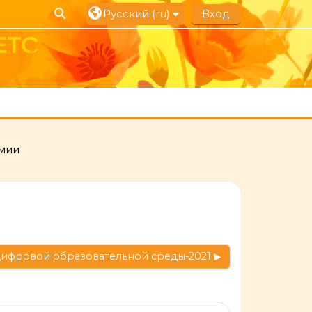
Изменить данные поисковой строки
Русский ‎(ru)‎
Вход
емии
цифровой образовательной среды-2021 ▶︎