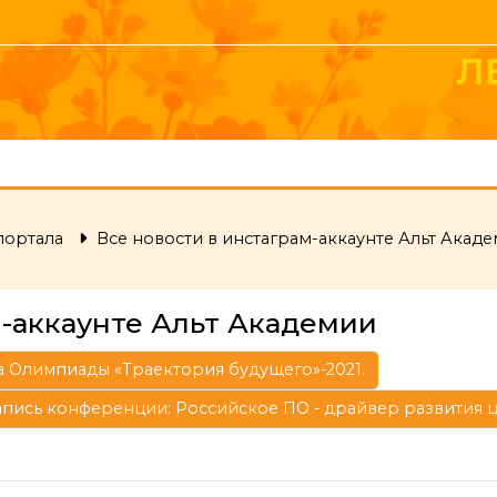
портала
Все новости в инстаграм-аккаунте Альт Акад
м-аккаунте Альт Академии
а Олимпиады «Траектория будущего»-2021.
апись конференции: Российское ПО - драйвер развития 