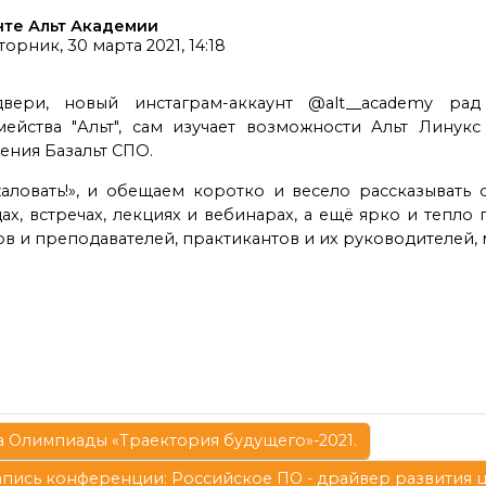
нте Альт Академии
торник, 30 марта 2021, 14:18
вери, новый инстаграм-аккаунт @alt__academy рад
йства "Альт", сам изучает возможности Альт Линукс 
ения Базальт СПО.
ловать!», и обещаем коротко и весело рассказывать о
дах, встречах, лекциях и вебинарах, а ещё ярко и тепло
ов и преподавателей, практикантов и их руководителей, 
а Олимпиады «Траектория будущего»-2021.
апись конференции: Российское ПО - драйвер развития 