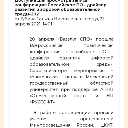
Количество ответов: 0
Доступна для просмотра запись
конференции: Российское ПО - драйвер
развития цифровой образовательной
среды-2021
от
Губина Татьяна Николаевна
-
среда, 21
апреля 2021, 14:01
20 апреля «Базальт СПО» прошла
Всероссийская практическая
конференция «Российское ПО –
драйвер развития цифровой
образовательной среды».
Соорганизаторы мероприятия –
«Учительская газета» и Московский
государственный областной
университет, при поддержке АРПП
«Отечественный софт» и НП
«РУССОФТ».
В работе конференции приняли
участие представители
Минпросвещения России, ЦКИТ,