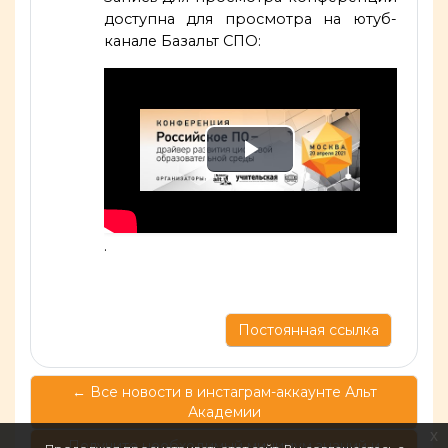
доступна для просмотра на ютуб-
канале Базальт СПО:
Воспроизве
видео
.
Постоянная ссылка
← Все новости в инстаграм-аккаунте Альт
Академии
x
Получите необходимый минимум знаний и