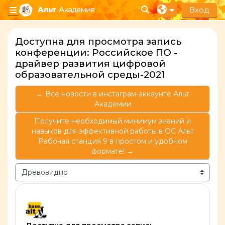
Перейти к основному содержанию
Вход
Изменить данные п
Боковая панель
Доступна для просмотра запись
конференции: Российское ПО -
драйвер развития цифровой
образовательной среды-2021
← Все новости в инстаграм-аккаунте Альт
Академии
Получите необходимый минимум знаний и
навыков для эффективной работы в ОС Альт
Рабочая станция 9 в простом и удобном
формате! →
Режим отображения