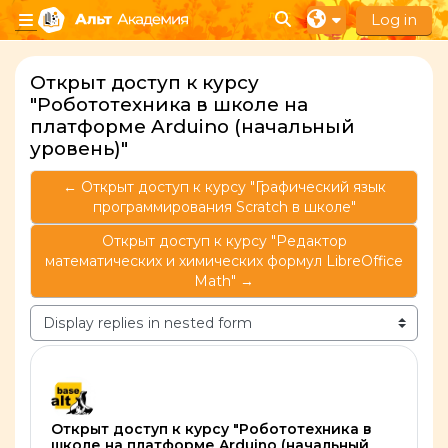
Skip to main content
Log in
Toggle search input
Side panel
Открыт доступ к курсу
"Робототехника в школе на
платформе Arduino (начальный
уровень)"
← Открыт доступ к курсу "Графический язык
программирования Scratch в школе"
Открыт доступ к курсу "Редактор
математических и химических формул LibreOffice
Math" →
Display mode
Number of replies: 0
Открыт доступ к курсу "Робототехника в
школе на платформе Arduino (начальный