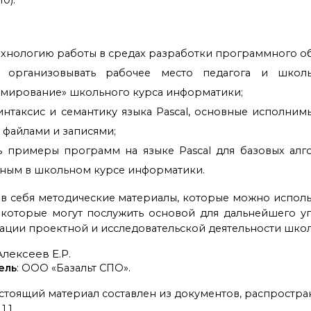
ехнологию работы в средах разработки программного обес
ся организовывать рабочее место педагога и шко
мирование» школьного курса информатики;
интаксис и семантику языка Pascal, основные исполним
 файлами и записями;
ь примеры программ на языке Pascal для базовых алго
ьным в школьном курсе информатики.
 в себя методические материалы, которые можно исполь
которые могут послужить основой для дальнейшего у
изации проектной и исследовательской деятельности шко
Алексеев Е.Р.
ель
: ООО «Базальт СПО».
стоящий материал составлен из документов, распростра
1.1.