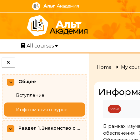
Skip to main content
All courses
Home
My cour
Общее
Collapse
Информа
Вступление
Completion r
Информация о курсе
View
В рамках изуч
Раздел 1. Знакомство с Geany, Free Pascal и Lazarus
Collapse
обеспечения 
Образование» 1