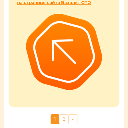
на странице сайта Базальт СПО
Page 1
Page 2
Next page
1
2
»