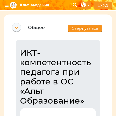
Перейти к основному содержанию
Вход
Изменить данные п
Боковая панель
Section outline
Общее
Свернуть всё
Свернуть
ИКТ-
компетентность
педагога при
работе в ОС
«Альт
Образование»