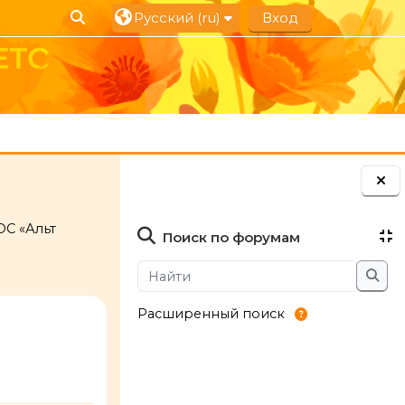
Изменить данные поисковой строки
Русский ‎(ru)‎
Вход
Блоки
ОС «Альт
Поиск по форумам
Найти
Най
Расширенный поиск