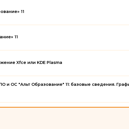
Лекция
ование» 11
Лекция
ание» 11
Лекция
ение Xfce или KDE Plasma
ПО и ОС "Альт Образование" 11: базовые сведения. Гра