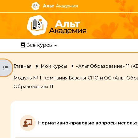
Перейти к основному содержанию
Все курсы
Главная
Мои курсы
«Альт Образование» 11 (K
Открыть оглавление курса
Модуль № 1. Компания Базальт СПО и ОС «Альт Обра
Образование» 11
Section outline
Нормативно-правовые вопросы использо