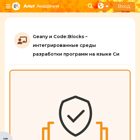
Перейти к основному содержанию
Вход
Изменить данные п
Боковая панель
Section outline
Geany и Code::Blocks –
интегрированные среды
Лекция
разработки программ на языке Си
Открыть оглавление курса