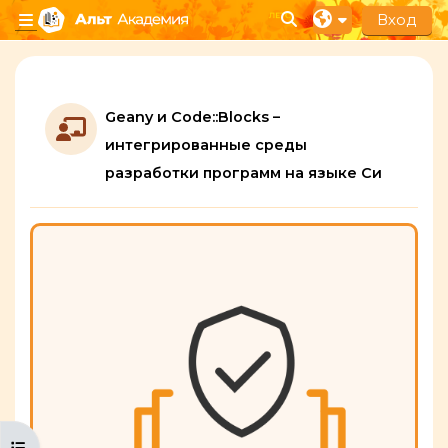
Перейти к основному содержанию
Вход
Изменить данные п
Боковая панель
Section outline
Geany и Code::Blocks –
интегрированные среды
Лекция
разработки программ на языке Си
Открыть оглавление курса