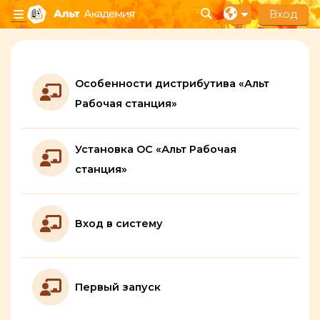
Перейти к основному содержанию
Вход
Изменить данные п
Боковая панель
Section outline
Особенности дистрибутива «Альт
Лекция
Рабочая станция»
Установка ОС «Альт Рабочая
Лекция
станция»
Лекция
Вход в систему
Лекция
Первый запуск