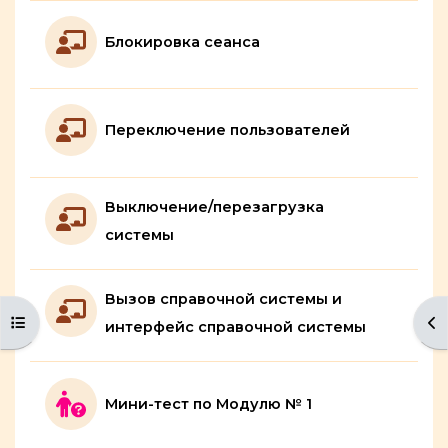
Лекция
Блокировка сеанса
Лекция
Переключение пользователей
Выключение/перезагрузка
Лекция
системы
Вызов справочной системы и
Открыть оглавление курса
От
Лекция
интерфейс справочной системы
Мини-тест по Модулю № 1