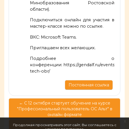
Минобразования Ростовской
области).
Подключиться онлайн для участия в
мастер-классе можно по
ссылке
.
ВКС: Microsoft Teams.
Приглашаем всех желающих.
Подробнее о
конференции:
https://gendalf.ru/events/inf-
tech-obr/
Постоянная ссылка
← C 12 октября стартует обучение на курсе
"Профессиональный пользователь ОС Альт" в
онлайн формате
x
Приглашаем на наши вебинары:
Продолжая просматривать этот сайт, Вы соглашаетесь с
нашими политиками: