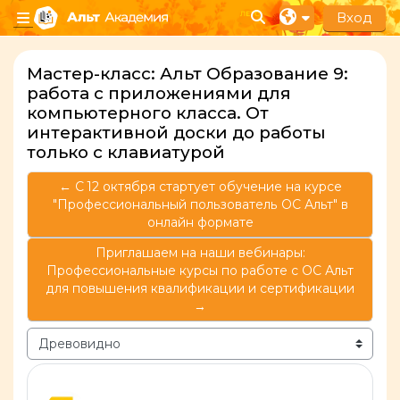
Перейти к основному содержанию
Вход
Изменить данные п
Боковая панель
Мастер-класс: Альт Образование 9:
работа с приложениями для
компьютерного класса. От
интерактивной доски до работы
только с клавиатурой
← C 12 октября стартует обучение на курсе
"Профессиональный пользователь ОС Альт" в
онлайн формате
Приглашаем на наши вебинары:
Профессиональные курсы по работе с ОС Альт
для повышения квалификации и сертификации
→
Режим отображения