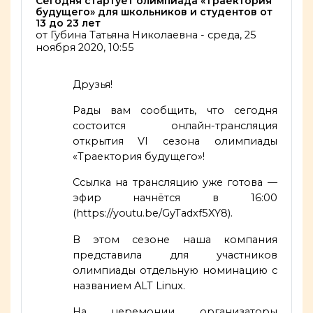
Количество ответов: 0
Сегодня стартует олимпиада «Траектория
будущего» для школьников и студентов от
13 до 23 лет
от
Губина Татьяна Николаевна
-
среда, 25
ноября 2020, 10:55
Друзья!
Рады вам сообщить, что сегодня
состоится онлайн-трансляция
открытия VI сезона олимпиады
«Траектория будущего»!
Ссылка на трансляцию уже готова —
эфир начнётся в 16:00
(https://youtu.be/GyTadxf5XY8).
В этом сезоне наша компания
представила для участников
олимпиады отдельную номинацию с
названием ALT Linux.
На церемонии организаторы