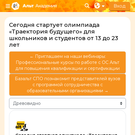
Перейти к основному содержанию
Вход
Изменить данные п
Боковая панель
Сегодня стартует олимпиада
«Траектория будущего» для
школьников и студентов от 13 до 23
лет
← Приглашаем на наши вебинары:
Профессиональные курсы по работе с ОС Альт
для повышения квалификации и сертификации
Базальт СПО познакомит представителей вузов
с программой сотрудничества с
образовательными организациями →
Режим отображения