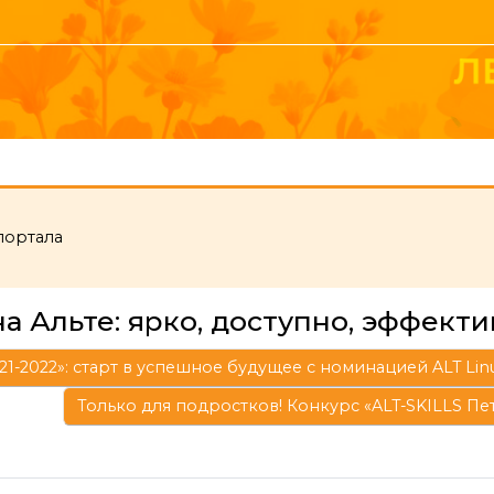
портала
 Альте: ярко, доступно, эффект
1-2022»: старт в успешное будущее с номинацией ALT Linu
Только для подростков! Конкурс «ALT-SKILLS Пе