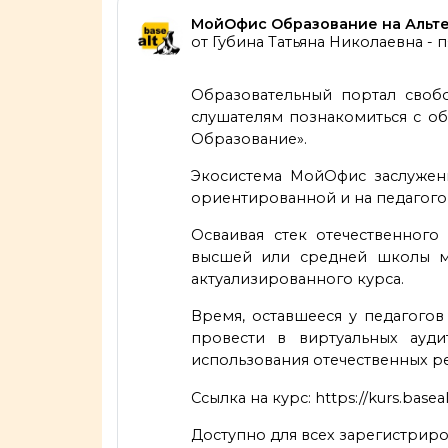
Количество ответов: 0
МойОфис Образование на Альте:
от
Губина Татьяна Николаевна
-
п
Образовательный портал своб
слушателям познакомиться с о
Образование».
Экосистема МойОфис заслуженн
ориентированной и на педагого
Осваивая стек отечественног
высшей или средней школы м
актуализированного курса.
Время, оставшееся у педагогов
провести в виртуальных ауд
использования отечественных ре
Ссылка на курс: https://kurs.basea
Доступно для всех зарегистриро