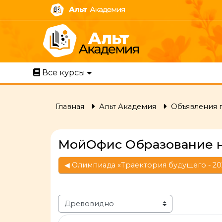
Перейти к основному содержанию
Все курсы
Главная
Альт Академия
Объявления 
МойОфис Образование на
◀︎ Олимпиада «Траектория будущего - 202
Режим отображения