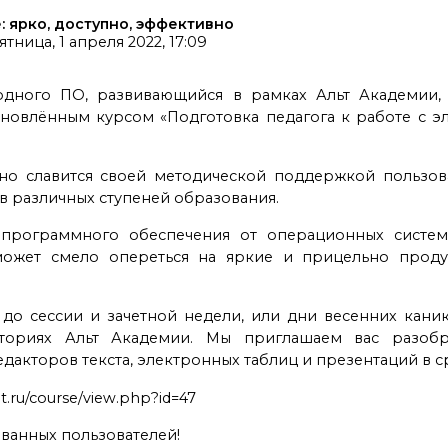
 ярко, доступно, эффективно
ятница, 1 апреля 2022, 17:09
одного ПО, развивающийся в рамках Альт Академии, 
бновлённым курсом «Подготовка педагога к работе с
о славится своей методической поддержкой пользова
в различных ступеней образования.
о программного обеспечения от операционных систем
ожет смело опереться на яркие и прицельно проду
 до сессии и зачетной недели, или дни весенних кан
иториях Альт Академии. Мы приглашаем вас разобр
дакторов текста, электронных таблиц и презентаций в с
lt.ru/course/view.php?id=47
ванных пользователей!