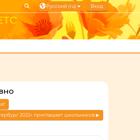
Изменить данные поисковой строки
Русский ‎(ru)‎
Вход
ивно
x!
тербург 2022» приглашает школьников ▶︎