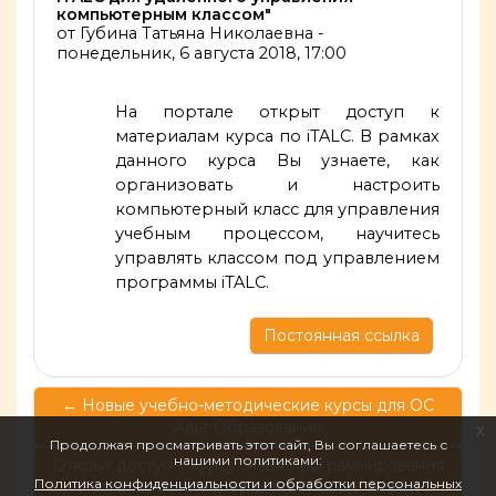
компьютерным классом"
от
Губина Татьяна Николаевна
-
понедельник, 6 августа 2018, 17:00
На портале открыт доступ к
материалам курса по iTALC. В рамках
данного курса Вы узнаете, как
организовать и настроить
компьютерный класс для управления
учебным процессом, научитесь
управлять классом под управлением
программы iTALC.
Постоянная ссылка
← Новые учебно-методические курсы для ОС
Альт Образование
x
Продолжая просматривать этот сайт, Вы соглашаетесь с
нашими политиками:
Открыт доступ к курсу "Язык программирования
Политика конфиденциальности и обработки персональных
Pascal: работа в средах FreePascal, Geany,