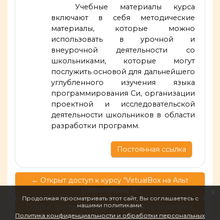
Учебные материалы курса
включают в себя методические
материалы, которые можно
использовать в урочной и
внеурочной деятельности со
школьниками, которые могут
послужить основой для дальнейшего
углубленного изучения языка
программирования Си, организации
проектной и исследовательской
деятельности школьников в области
разработки программ.
Постоянная ссылка
← Открыт доступ к курсу "VirtualBox на Альт
Образование 8"
x
Продолжая просматривать этот сайт, Вы соглашаетесь с
нашими политиками:
Открыт доступ к курсу "Подготовка педагога к
Политика конфиденциальности и обработки персональных
работе с электронными документами в