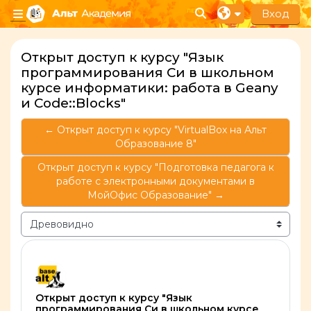
Перейти к основному содержанию
Вход
Изменить данные п
Боковая панель
Открыт доступ к курсу "Язык
программирования Си в школьном
курсе информатики: работа в Geany
и Code::Blocks"
← Открыт доступ к курсу "VirtualBox на Альт
Образование 8"
Открыт доступ к курсу "Подготовка педагога к
работе с электронными документами в
МойОфис Образование" →
Режим отображения
Количество ответов: 0
Открыт доступ к курсу "Язык
программирования Си в школьном курсе