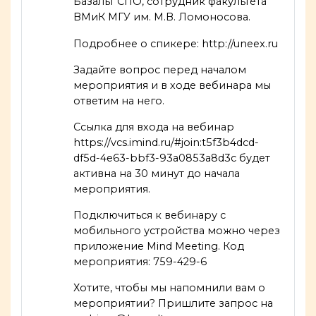
Базальт СПО, сотрудник факультета
ВМиК МГУ им. М.В. Ломоносова.
Подробнее о спикере:
http://uneex.ru
Задайте вопрос
перед началом
мероприятия и в ходе вебинара мы
ответим на него
.
Ссылка для входа на вебинар
https://vcs.imind.ru/#join:t5f3b4dcd-
df5d-4e63-bbf3-93a0853a8d3c
будет
активна на 30 минут до начала
мероприятия.
Подключиться к вебинару с
мобильного устройства можно через
приложение Mind Meeting. Код
мероприятия: 759-429-6
Хотите, чтобы мы напомнили вам о
мероприятии? Пришлите запрос на