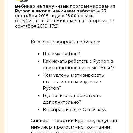
Количество ответов: 0
Вебинар на тему «Язык программирования
Python в школе: начинаем работать» 23
сентября 2019 года в 15:00 по Мск
от
Губина Татьяна Николаевна
-
вторник, 17
сентября 2019, 17:21
Ключевые вопросы вебинара:
Почему
Python
?
Как начать работать с
Python
в
операционной системе "Альт"?
Чем увлечь, мотивировать
школьников на изучение
Python
?
Где почитать, посмотреть
дополнительно?
Вы спрашивали? Отвечаем.
Спикер — Георгий Курячий, ведущий
инженер-программист компании