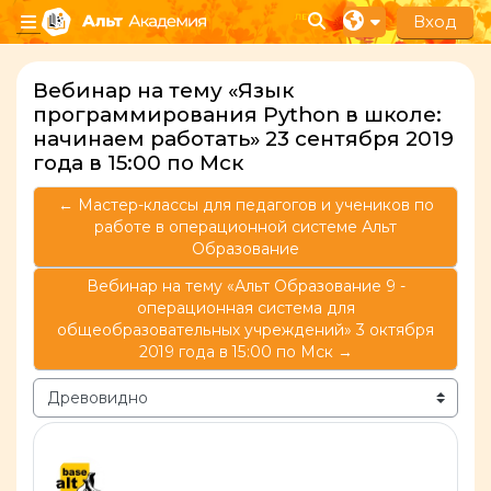
Перейти к основному содержанию
Вход
Изменить данные п
Боковая панель
Вебинар на тему «Язык
программирования Python в школе:
начинаем работать» 23 сентября 2019
года в 15:00 по Мск
← Мастер-классы для педагогов и учеников по
работе в операционной системе Альт
Образование
Вебинар на тему «Альт Образование 9 -
операционная система для
общеобразовательных учреждений» 3 октября
2019 года в 15:00 по Мск →
Режим отображения