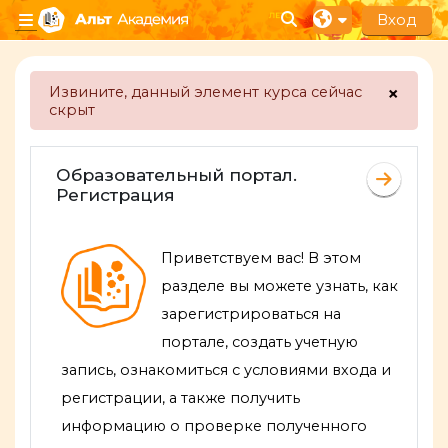
Перейти к основному содержанию
Вход
Изменить данные п
Боковая панель
×
Извините, данный элемент курса сейчас
скрыт
Откл
Section outline
Образовательный портал.
Перейт
Регистрация
Приветствуем вас! В этом
разделе вы можете узнать, как
зарегистрироваться на
портал
е, создать учетную
запись, ознакомиться с условиями входа и
регистрации, а также получить
информацию о проверке полученного