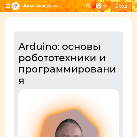
Перейти к основному содержанию
Вход
Изменить данные п
Боковая панель
Section outline
Arduino: основы
робототехники и
программировани
я