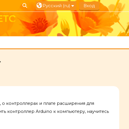
Изменить данные поисковой строки
Русский ‎(ru)‎
Вход
, о контроллерах и плате расширения для
чить контроллер Arduino к компьютеру, научитесь