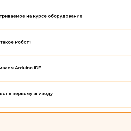
Страница
триваемое на курсе оборудование
Книга
 такое Робот?
Книга
иваем Arduino IDE
ест к первому эпизоду