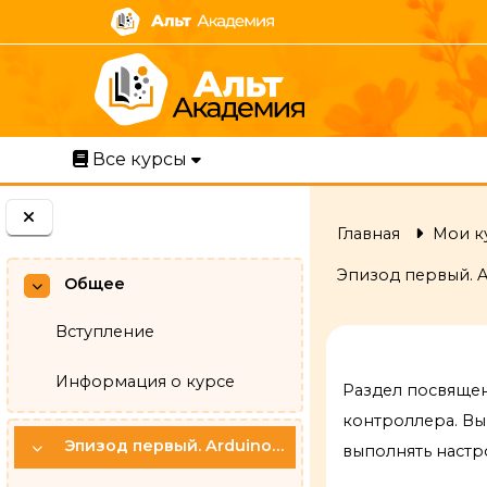
Перейти к основному содержанию
Все курсы
Главная
Мои к
Эпизод первый. A
Общее
Свернуть
Вступление
Section o
Информация о курсе
Раздел посвящен
контроллера. Вы 
Эпизод первый. Arduino IDE и ОС Альт Образование: начало работы
выполнять настр
Свернуть