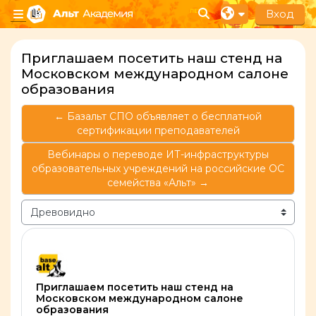
Перейти к основному содержанию
Вход
Изменить данные п
Боковая панель
Приглашаем посетить наш стенд на
Московском международном салоне
образования
← Базальт СПО объявляет о бесплатной
сертификации преподавателей
Вебинары о переводе ИТ-инфраструктуры
образовательных учреждений на российские ОС
семейства «Альт» →
Режим отображения
Количество ответов: 0
Приглашаем посетить наш стенд на
Московском международном салоне
образования