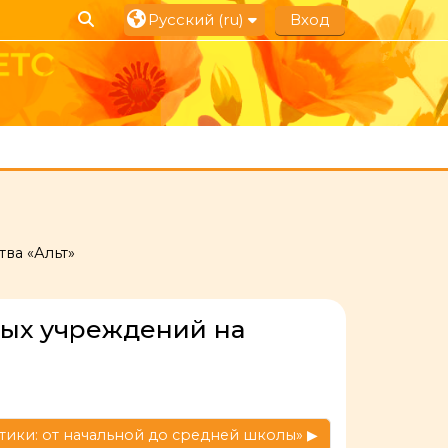
Изменить данные поисковой строки
Русский ‎(ru)‎
Вход
ва «Альт»
ных учреждений на
ики: от начальной до средней школы» ▶︎