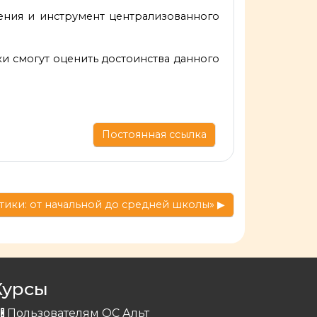
дения и инструмент централизованного
и смогут оценить достоинства данного
Постоянная ссылка
ики: от начальной до средней школы» ▶︎
Курсы
Пользователям ОС Альт