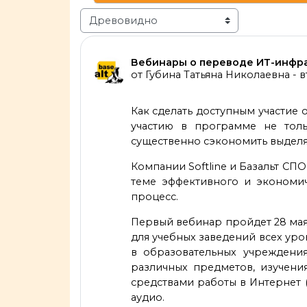
Режим отображения
Количество ответов: 0
Вебинары о переводе ИТ-инфра
от
Губина Татьяна Николаевна
-
в
Как сделать доступным участие
участию в программе не толь
существенно сэкономить выдел
Компании Softline и Базальт СП
теме эффективного и экономич
процесс.
Первый вебинар пройдет 28 мая 
для учебных заведений всех ур
в образовательных учреждени
различных предметов, изучения
средствами работы в Интернет 
аудио.