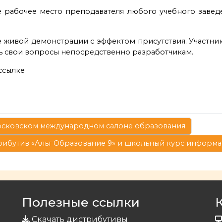
е рабочее место преподавателя любого учебного заве
 живой демонстрации с эффектом присутствия. Участник
ь свои вопросы непосредственно разработчикам.
ссылке
Московском международном салоне образования
ибутив «Альт Образование 9» и школьный курс информат
Полезные ссылки
Скачать дистрибутивы