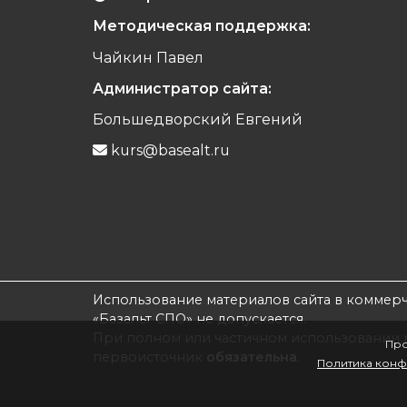
Методическая поддержка:
Чайкин Павел
Администратор сайта:
Большедворский Евгений
kurs@basealt.ru
Использование материалов сайта в коммер
«Базальт СПО» не допускается.
При полном или частичном использовании
Про
первоисточник
обязательна
.
Политика конф