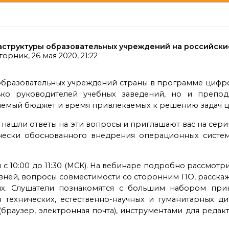
структуры образовательных учреждений на российские
торник, 26 мая 2020, 21:22
 образовательных учреждений страны в программе цифр
ко руководителей учебных заведений, но и препод
яемый бюджет и время привлекаемых к решению задач 
О нашли ответы на эти вопросы и приглашают вас на се
ески обоснованного внедрения операционных систем 
с 10:00 до 11:30 (МСК). На вебинаре подробно рассмот
овней, вопросы совместимости со сторонним ПО, расска
ях. Слушатели познакомятся с большим набором при
 технических, естественно-научных и гуманитарных д
(браузер, электронная почта), инструментами для реда