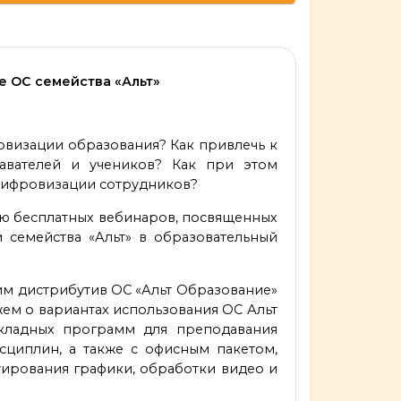
 ОС семейства «Альт»
овизации образования? Как привлечь к
авателей и учеников? Как при этом
цифровизации сотрудников?
рию бесплатных вебинаров, посвященных
семейства «Альт» в образовательный
рим дистрибутив ОС «Альт Образование»
жем о вариантах использования ОС Альт
кладных программ для преподавания
исциплин, а также с офисным пакетом,
ктирования графики, обработки видео и