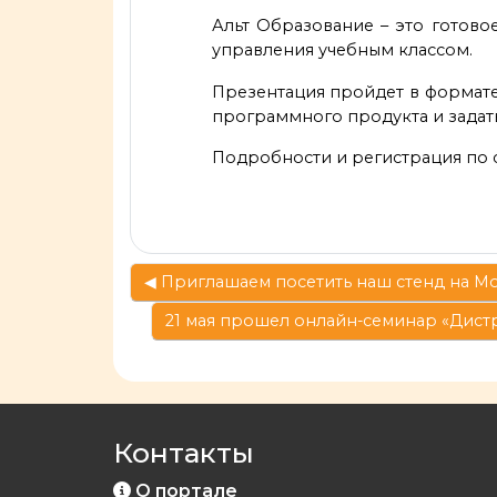
Альт Образование – это готово
управления учебным классом.
Презентация пройдет в формате
программного продукта и задат
Подробности и регистрация по 
◀︎ Приглашаем посетить наш стенд на 
21 мая прошел онлайн-семинар «Дистр
Контакты
О портале