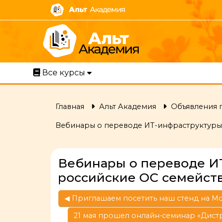
Перейти к основному содержанию
Все курсы
Главная
Альт Академия
Объявления 
Вебинары о переводе ИТ-инфраструктуры 
Вебинары о переводе И
российские ОС семейств
◀︎ Приглашаем посетить наш стенд на 
21 мая прошел онлайн-семинар «Дистр