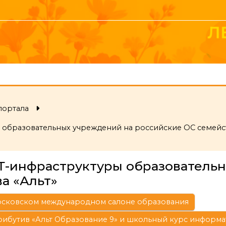
портала
образовательных учреждений на российские ОС семейст
Т-инфраструктуры образователь
а «Альт»
Московском международном салоне образования
ибутив «Альт Образование 9» и школьный курс информат