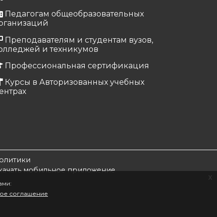
Педагогам общеобразовательных
рганизаций
Преподавателям и студентам вузов,
олледжей и техникумов
Профессиональная сертификация
Курсы в Авторизованных учебных
ентрах
олитики
качать мобильное приложение
x
ами:
кое соглашение