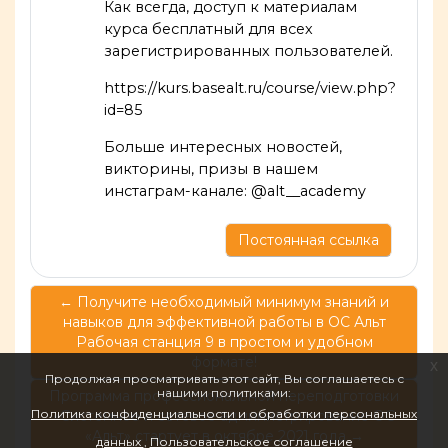
Как всегда, доступ к материалам
курса бесплатный для всех
зарегистрированных пользователей.
https://kurs.basealt.ru/course/view.php?
id=85
Больше интересных новостей,
викторины, призы в нашем
инстаграм-канале: @alt__academy
Постоянная ссылка
← Получите необходимый минимум знаний и
навыков для эффективной работы в ОС Альт
Рабочая станция 9 в простом и удобном
формате!
x
Продолжая просматривать этот сайт, Вы соглашаетесь с
нашими политиками:
Программа профессиональной переподготовки
Политика конфиденциальности и обработки персональных
«Системное и сетевое администрирование ОС
«Альт» стартует в октябре 2021 года →
данных
Пользовательское соглашение